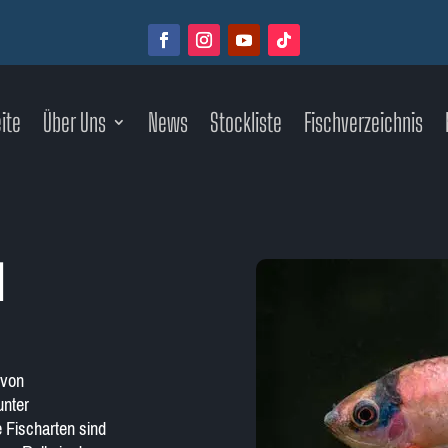
ite
Über Uns
News
Stockliste
Fischverzeichnis
d
 von
unter
 Fischarten sind