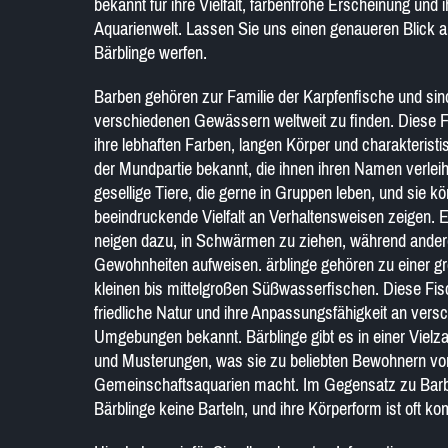
bekannt für ihre Vielfalt, farbenfrohe Erscheinung und i
Aquarienwelt. Lassen Sie uns einen genaueren Blick 
Bärblinge werfen.
Barben gehören zur Familie der Karpfenfische und sin
verschiedenen Gewässern weltweit zu finden. Diese Fi
ihre lebhaften Farben, langen Körper und charakteristi
der Mundpartie bekannt, die ihnen ihren Namen verlei
gesellige Tiere, die gerne in Gruppen leben, und sie k
beeindruckende Vielfalt an Verhaltensweisen zeigen. E
neigen dazu, in Schwärmen zu ziehen, während andere 
Gewohnheiten aufweisen. ärblinge gehören zu einer g
kleinen bis mittelgroßen Süßwasserfischen. Diese Fisc
friedliche Natur und ihre Anpassungsfähigkeit an vers
Umgebungen bekannt. Bärblinge gibt es in einer Vielz
und Musterungen, was sie zu beliebten Bewohnern vo
Gemeinschaftsaquarien macht. Im Gegensatz zu Bar
Bärblinge keine Barteln, und ihre Körperform ist oft ko