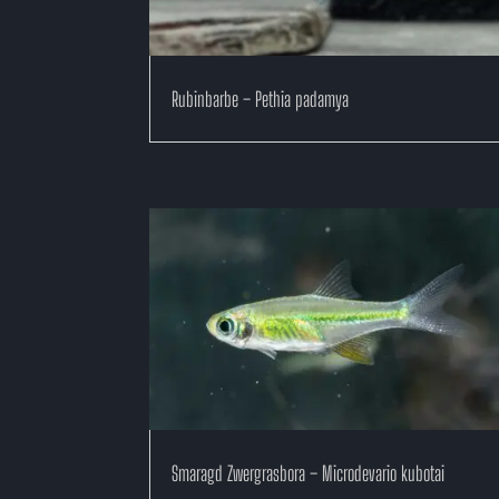
Rubinbarbe – Pethia padamya
Smaragd Zwergrasbora – Microdevario kubotai