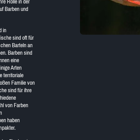
hre Rolle in der
auf Barben und
d in
sche sind oft für
schen Barteln an
hen. Barben sind
önnen eine
inige Arten
territoriale
roßen Familie von
he sind für ihre
chiedene
ahl von Farben
n
ben haben
mpakter.