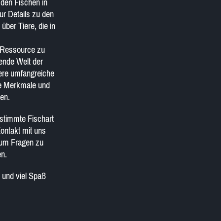
 den Fischen in
ur Details zu den
über Tiere, die in
ve Ressource zu
rende Welt der
ere umfangreiche
te Merkmale und
ten.
estimmte Fischart
Kontakt mit uns
 um Fragen zu
en.
 und viel Spaß