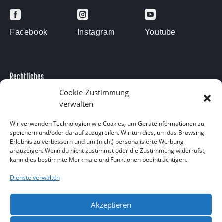



Facebook
Instagram
Youtube
Rechtliches
Cookie-Zustimmung
Impressum
verwalten
Datenschutzerklärung
Kontakt
Wir verwenden Technologien wie Cookies, um Geräteinformationen zu
speichern und/oder darauf zuzugreifen. Wir tun dies, um das Browsing-
Kontakt
Erlebnis zu verbessern und um (nicht) personalisierte Werbung
anzuzeigen. Wenn du nicht zustimmst oder die Zustimmung widerrufst,
Am Försterteich 9
kann dies bestimmte Merkmale und Funktionen beeinträchtigen.
38729 Langelsheim OT Lutter am Barenberge
05383 1874
Dienste verwalten
info@aquarium-lutter.de
Akzeptieren