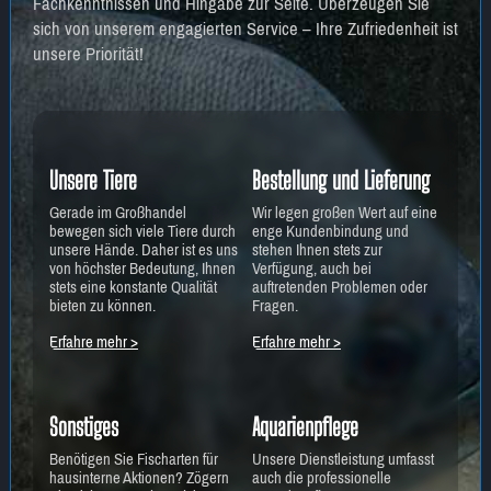
Fachkenntnissen und Hingabe zur Seite. Überzeugen Sie
sich von unserem engagierten Service – Ihre Zufriedenheit ist
unsere Priorität!
Unsere Tiere
Bestellung und Lieferung
Gerade im Großhandel
Wir legen großen Wert auf eine
bewegen sich viele Tiere durch
enge Kundenbindung und
unsere Hände. Daher ist es uns
stehen Ihnen stets zur
von höchster Bedeutung, Ihnen
Verfügung, auch bei
stets eine konstante Qualität
auftretenden Problemen oder
bieten zu können.
Fragen.
Erfahre mehr >
Erfahre mehr >
Sonstiges
Aquarienpflege
Benötigen Sie Fischarten für
Unsere Dienstleistung umfasst
hausinterne Aktionen? Zögern
auch die professionelle