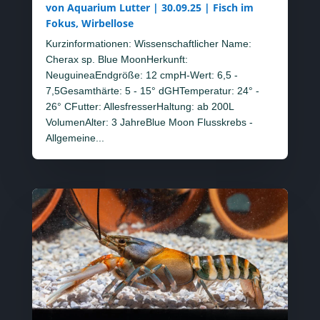
von
Aquarium Lutter
|
30.09.25
|
Fisch im
Fokus
,
Wirbellose
Kurzinformationen: Wissenschaftlicher Name:
Cherax sp. Blue MoonHerkunft:
NeuguineaEndgröße: 12 cmpH-Wert: 6,5 -
7,5Gesamthärte: 5 - 15° dGHTemperatur: 24° -
26° CFutter: AllesfresserHaltung: ab 200L
VolumenAlter: 3 JahreBlue Moon Flusskrebs -
Allgemeine...