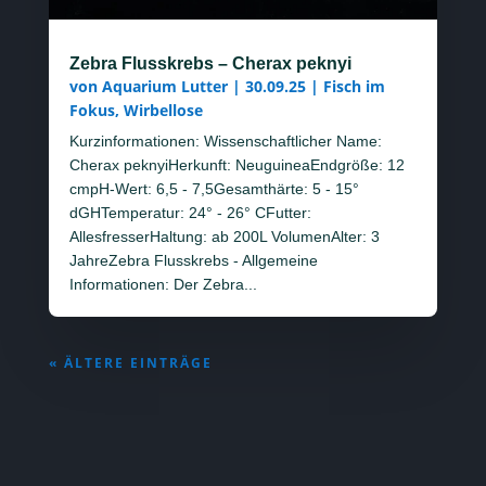
Zebra Flusskrebs – Cherax peknyi
von
Aquarium Lutter
|
30.09.25
|
Fisch im
Fokus
,
Wirbellose
Kurzinformationen: Wissenschaftlicher Name:
Cherax peknyiHerkunft: NeuguineaEndgröße: 12
cmpH-Wert: 6,5 - 7,5Gesamthärte: 5 - 15°
dGHTemperatur: 24° - 26° CFutter:
AllesfresserHaltung: ab 200L VolumenAlter: 3
JahreZebra Flusskrebs - Allgemeine
Informationen: Der Zebra...
« ÄLTERE EINTRÄGE