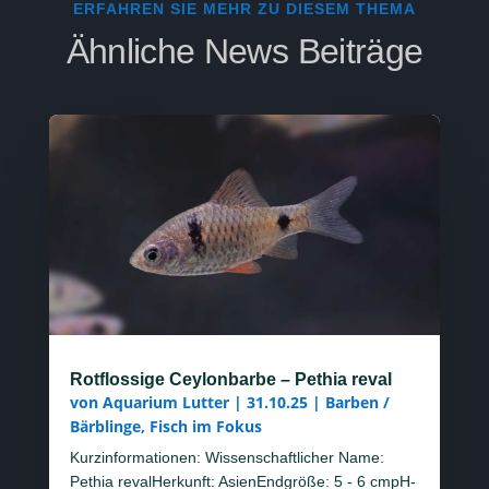
ERFAHREN SIE MEHR ZU DIESEM THEMA
Ähnliche News Beiträge
Rotflossige Ceylonbarbe – Pethia reval
von
Aquarium Lutter
|
31.10.25
|
Barben /
Bärblinge
,
Fisch im Fokus
Kurzinformationen: Wissenschaftlicher Name:
Pethia revalHerkunft: AsienEndgröße: 5 - 6 cmpH-