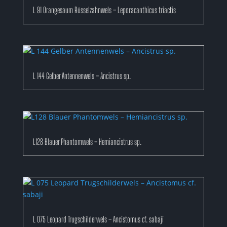
L 91 Orangesaum Rüsselzahnwels – Leporacanthicus triactis
L 144 Gelber Antennenwels – Ancistrus sp.
L128 Blauer Phantomwels – Hemiancistrus sp.
L 075 Leopard Trugschilderwels – Ancistomus cf. sabaji