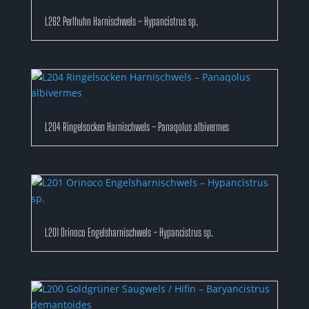
L262 Perlhuhn Harnischwels – Hypancistrus sp.
L204 Ringelsocken Harnischwels – Panaqolus albivermes
L201 Orinoco Engelsharnischwels – Hypancistrus sp.