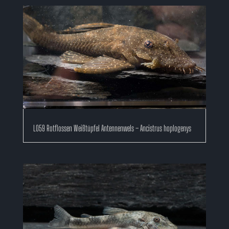
L059 Rotflossen Weißtüpfel Antennenwels – Ancistrus hoplogenys