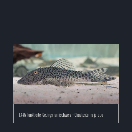
L445 Punktierter Gebirgsharnischwels – Chaetostoma joropo