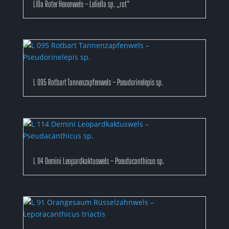
L10a Roter Hexenwels – Leliella sp. „rot“
L 095 Rotbart Tannenzapfenwels – Pseudorinelepis sp.
L 114 Demini Leopardkaktuswels – Pseudacanthicus sp.