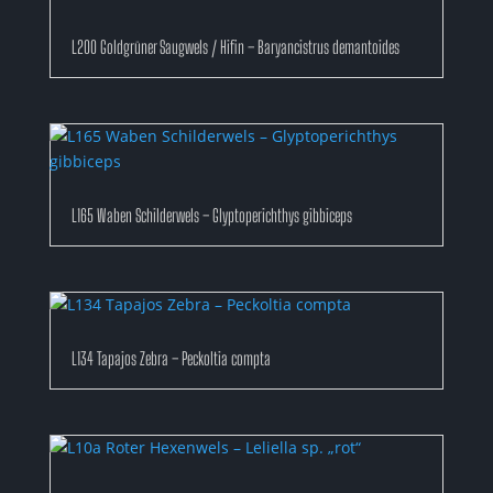
L200 Goldgrüner Saugwels / Hifin – Baryancistrus demantoides
L165 Waben Schilderwels – Glyptoperichthys gibbiceps
L134 Tapajos Zebra – Peckoltia compta