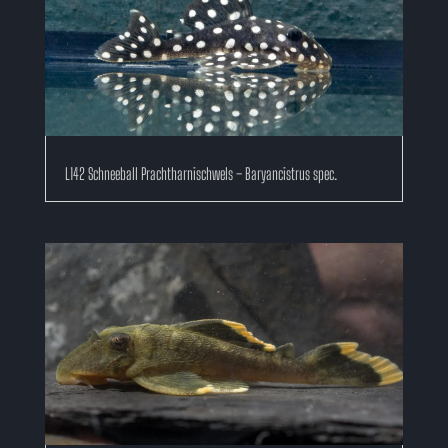
L142 Schneeball Prachtharnischwels – Baryancistrus spec.