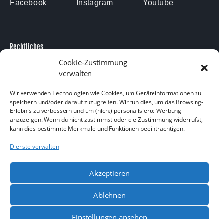
Facebook
Instagram
Youtube
Rechtliches
Impressum
Cookie-Zustimmung
verwalten
Datenschutzerklärung
Kontakt
Wir verwenden Technologien wie Cookies, um Geräteinformationen zu
speichern und/oder darauf zuzugreifen. Wir tun dies, um das Browsing-
Kontakt
Erlebnis zu verbessern und um (nicht) personalisierte Werbung
anzuzeigen. Wenn du nicht zustimmst oder die Zustimmung widerrufst,
Am Försterteich 9
kann dies bestimmte Merkmale und Funktionen beeinträchtigen.
38729 Langelsheim OT Lutter am Barenberge
05383 1874
Dienste verwalten
info@aquarium-lutter.de
Akzeptieren
Ablehnen
Einstellungen ansehen
Copyright 2023 – Alle Rechte vorbehalten