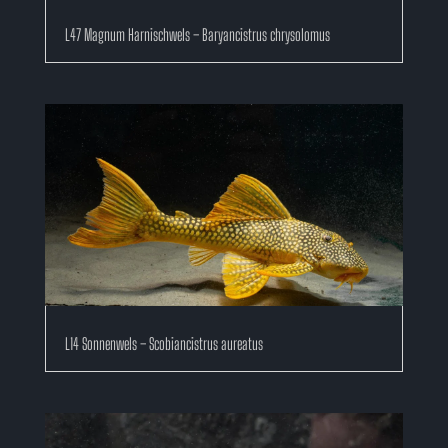
L47 Magnum Harnischwels – Baryancistrus chrysolomus
L14 Sonnenwels – Scobiancistrus aureatus