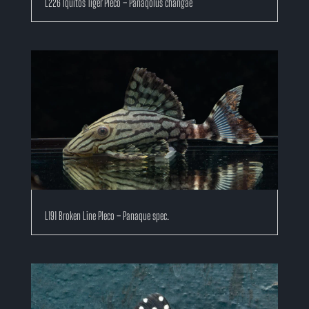
L226 Iquitos Tiger Pleco – Panaqolus changae
L191 Broken Line Pleco – Panaque spec.