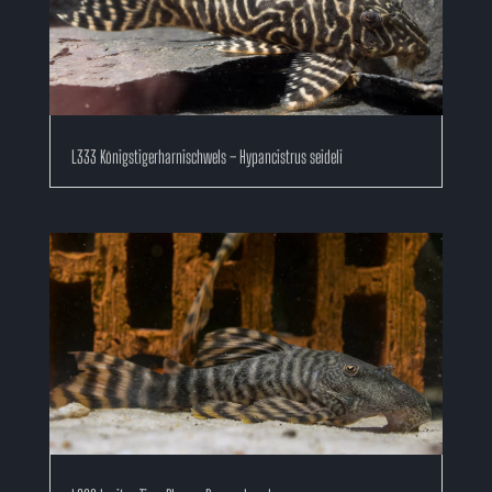
L333 Königstigerharnischwels – Hypancistrus seideli