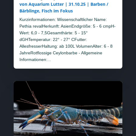
von
Aquarium Lutter
|
31.10.25
|
Barben /
Bärblinge
,
Fisch im Fokus
Kurzinformationen: Wissenschaftlicher Name:
Pethia revalHerkunft: AsienEndgröße: 5 - 6 cmpH-
Wert: 6,0 - 7,5Gesamthärte: 5 - 15°
dGHTemperatur: 22° - 27° CFutter:
AllesfresserHaltung: ab 100L VolumenAlter: 6 - 8
JahreRotflossige Ceylonbarbe - Allgemeine
Informationen:...