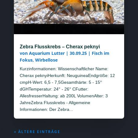
Zebra Flusskrebs – Cherax peknyi
von
Aquarium Lutter
|
30.09.25
|
Fisch im
Fokus
,
Wirbellose
Kurzinformationen: Wissenschaftlicher Name:
Cherax peknyiHerkunft: NeuguineaEndgröße: 12
cmpH-Wert: 6,5 - 7,5Gesamthärte: 5 - 15°
dGHTemperatur: 24° - 26° CFutter:
AllesfresserHaltung: ab 200L VolumenAlter: 3
JahreZebra Flusskrebs - Allgemeine
Informationen: Der Zebra...
« ÄLTERE EINTRÄGE