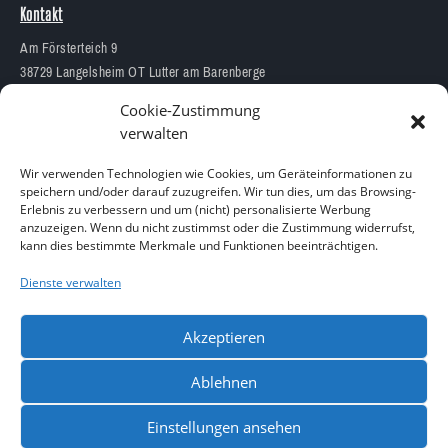
Kontakt
Am Försterteich 9
38729 Langelsheim OT Lutter am Barenberge
05383 1874
Cookie-Zustimmung
info@aquarium-lutter.de
verwalten
Wir verwenden Technologien wie Cookies, um Geräteinformationen zu
speichern und/oder darauf zuzugreifen. Wir tun dies, um das Browsing-
Erlebnis zu verbessern und um (nicht) personalisierte Werbung
anzuzeigen. Wenn du nicht zustimmst oder die Zustimmung widerrufst,
Copyright 2023 – Alle Rechte vorbehalten
kann dies bestimmte Merkmale und Funktionen beeinträchtigen.
Design by
Blitzarbeiter
Dienste verwalten
Akzeptieren
Ablehnen
Einstellungen ansehen