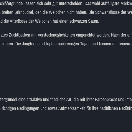
hläfergrundel lassen sich sehr gut unterscheiden. Das wohl auffälligste Merkm
reiten Stirnbuckel, den die Weibchen nicht haben. Die Schwanzflosse der Weib
d die Afterflosse der Weibchen hat einen schwarzen Saum.
parates Zuchtbecken mit Versteckmöglichkeiten eingerichtet werden. Nach der er
rukturen. Die Jungfische schlüpfen nach einigen Tagen und können mit feinem 
ergrundel eine attraktive und friedliche Art, die mit ihrer Farbenpracht und in
n richtigen Bedingungen und etwas Aufmerksamkeit für ihre natürlichen Bedürfni