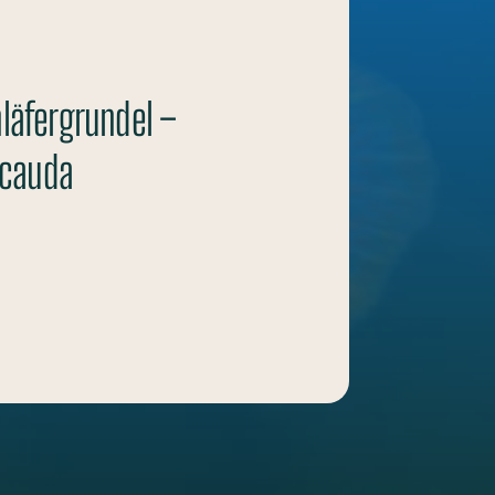
läfergrundel –
icauda