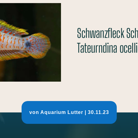
Schwanzfleck Sch
Tateurndina ocell
von
Aquarium Lutter
|
30.11.23