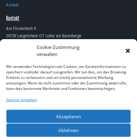
Kontakt
Kontakt
Am Försterteich 9
38729 Langelsheim OT Lutter am Barenberge
05383 1874
Cookie-Zustimmung
info@aquarium-lutter.de
verwalten
Wir verwenden Technologien wie Cookies, um Geräteinformationen zu
speichern und/oder darauf zuzugreifen. Wir tun dies, um das Browsing-
Erlebnis zu verbessern und um (nicht) personalisierte Werbung
anzuzeigen. Wenn du nicht zustimmst oder die Zustimmung widerrufst,
Copyright 2023 – Alle Rechte vorbehalten
kann dies bestimmte Merkmale und Funktionen beeinträchtigen.
Design by
Blitzarbeiter
Dienste verwalten
Akzeptieren
Ablehnen