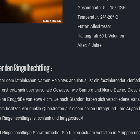
Gesamthärte: 5 – 15° dGH
Temperatur: 24°-26° C
Futter: Allesfresser
Haltung: ab 60 L Volumen
Alter: 4 Jahre
r den Ringelhechtling :
er dem lateinischen Namen Epiplatys annulatus, ist ein faszinierender Zierfisc
 erstreckt sich über saisonale Gewässer wie Sümpfe und kleine Bäche. Diese k
eine Endgröße von etwa 4 cm. Je nach Standort haben sich verschiedene Varian
ere besitzen vier dunkle Querstreifen auf einem hellen Untergrund. Ihre Augen
 Ringelhechtlings ist schlank und langgestreckt.
d Ringelhechtlinge Schwarmfische. Sie fühlen sich am wohlsten in Gruppen und