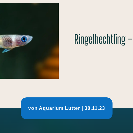
Ringelhechtling –
von
Aquarium Lutter
|
30.11.23