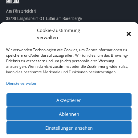
Kontakt
Am Försterteich 9
38729 Langelsheim OT Lutter am Barenberge
05383 1874
Cookie-Zustimmung
info@aquarium-lutter.de
verwalten
Wir verwenden Technologien wie Cookies, um Geräteinformationen zu
speichern und/oder darauf zuzugreifen. Wir tun dies, um das Browsing-
Erlebnis zu verbessern und um (nicht) personalisierte Werbung
anzuzeigen. Wenn du nicht zustimmst oder die Zustimmung widerrufst,
Copyright 2023 – Alle Rechte vorbehalten
kann dies bestimmte Merkmale und Funktionen beeinträchtigen.
Design by
Blitzarbeiter
Dienste verwalten
Akzeptieren
Ablehnen
Einstellungen ansehen