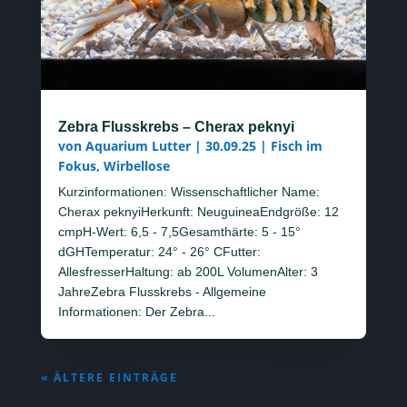
Zebra Flusskrebs – Cherax peknyi
von
Aquarium Lutter
|
30.09.25
|
Fisch im
Fokus
,
Wirbellose
Kurzinformationen: Wissenschaftlicher Name:
Cherax peknyiHerkunft: NeuguineaEndgröße: 12
cmpH-Wert: 6,5 - 7,5Gesamthärte: 5 - 15°
dGHTemperatur: 24° - 26° CFutter:
AllesfresserHaltung: ab 200L VolumenAlter: 3
JahreZebra Flusskrebs - Allgemeine
Informationen: Der Zebra...
« ÄLTERE EINTRÄGE