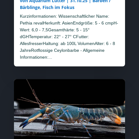
von
Aquarium Lutter
|
31.10.25
|
Barben /
Bärblinge
,
Fisch im Fokus
Kurzinformationen: Wissenschaftlicher Name:
Pethia revalHerkunft: AsienEndgröße: 5 - 6 cmpH-
Wert: 6,0 - 7,5Gesamthärte: 5 - 15°
dGHTemperatur: 22° - 27° CFutter:
AllesfresserHaltung: ab 100L VolumenAlter: 6 - 8
JahreRotflossige Ceylonbarbe - Allgemeine
Informationen:...