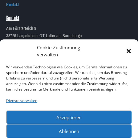
Kontakt
Kontakt
Am Försterteich 9
38729 Langelsheim OT Lutter am Barenberge
05383 1874
Cookie-Zustimmung
info@aquarium-lutter.de
verwalten
Wir verwenden Technologien wie Cookies, um Geräteinformationen zu
speichern und/oder darauf zuzugreifen. Wir tun dies, um das Browsing-
Erlebnis zu verbessern und um (nicht) personalisierte Werbung
anzuzeigen. Wenn du nicht zustimmst oder die Zustimmung widerrufst,
Copyright 2023 – Alle Rechte vorbehalten
kann dies bestimmte Merkmale und Funktionen beeinträchtigen.
Design by
Blitzarbeiter
Dienste verwalten
Akzeptieren
Ablehnen