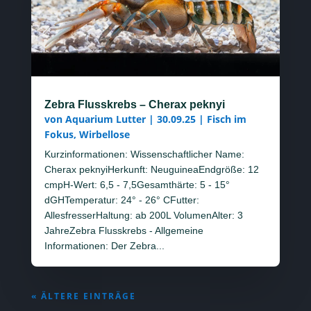
Zebra Flusskrebs – Cherax peknyi
von
Aquarium Lutter
|
30.09.25
|
Fisch im
Fokus
,
Wirbellose
Kurzinformationen: Wissenschaftlicher Name:
Cherax peknyiHerkunft: NeuguineaEndgröße: 12
cmpH-Wert: 6,5 - 7,5Gesamthärte: 5 - 15°
dGHTemperatur: 24° - 26° CFutter:
AllesfresserHaltung: ab 200L VolumenAlter: 3
JahreZebra Flusskrebs - Allgemeine
Informationen: Der Zebra...
« ÄLTERE EINTRÄGE