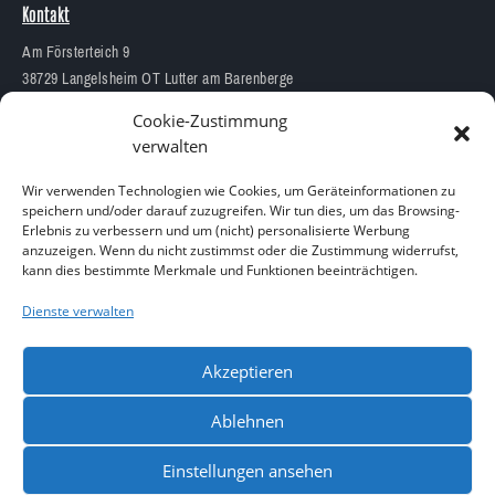
Kontakt
Am Försterteich 9
38729 Langelsheim OT Lutter am Barenberge
05383 1874
Cookie-Zustimmung
info@aquarium-lutter.de
verwalten
Wir verwenden Technologien wie Cookies, um Geräteinformationen zu
speichern und/oder darauf zuzugreifen. Wir tun dies, um das Browsing-
Erlebnis zu verbessern und um (nicht) personalisierte Werbung
anzuzeigen. Wenn du nicht zustimmst oder die Zustimmung widerrufst,
Copyright 2023 – Alle Rechte vorbehalten
kann dies bestimmte Merkmale und Funktionen beeinträchtigen.
Design by
Blitzarbeiter
Dienste verwalten
Akzeptieren
Ablehnen
Einstellungen ansehen