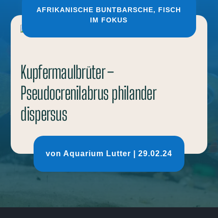
AFRIKANISCHE BUNTBARSCHE
,
FISCH
IM FOKUS
Kupfermaulbrüter –
Pseudocrenilabrus philander
dispersus
von
Aquarium Lutter
|
29.02.24