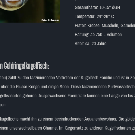
Gesamthärte: 10-15° dGH
Temperatur: 24°-26° C
Futter: Krebse, Muscheln, Garnele
Haltung: ab 750 L Volumen
Alter: ca. 20 Jahre
 Goldringelkugelfisch:
bu) zählt zu den faszinierenden Vertretern der Kugelfisch-Familie und ist in Ze
h über die Flüsse Kongo und einige Seen. Diese faszinierenden Süßwasserfisch
gelfischarten gehören. Ausgewachsene Exemplare können eine Länge von bis z
ben.
elkugelfischs macht ihn zu einem beeindruckenden Aquarienbewohner. Die golde
einen unverwechselbaren Charme. Im Gegensatz zu anderen Kugelfischarten ze