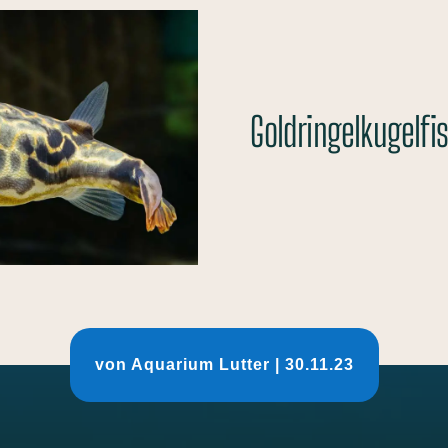
Goldringelkugelfi
von
Aquarium Lutter
|
30.11.23