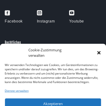



Facebook
Instagram
Youtube
Rechtliches
Impressum
Cookie-Zustimmung
verwalten
Datenschutzerklärung
Kontakt
Wir verwenden Technologien wie Cookies, um Geräteinformationen zu
speichern und/oder darauf zuzugreifen. Wir tun dies, um das Browsing-
Kontakt
Erlebnis zu verbessern und um (nicht) personalisierte Werbung
anzuzeigen. Wenn du nicht zustimmst oder die Zustimmung widerrufst,
Am Försterteich 9
kann dies bestimmte Merkmale und Funktionen beeinträchtigen.
38729 Langelsheim OT Lutter am Barenberge
05383 1874
Dienste verwalten
info@aquarium-lutter.de
Akzeptieren