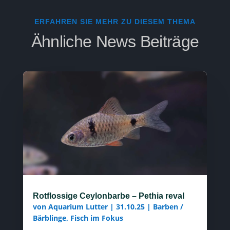
ERFAHREN SIE MEHR ZU DIESEM THEMA
Ähnliche News Beiträge
Rotflossige Ceylonbarbe – Pethia reval
von
Aquarium Lutter
|
31.10.25
|
Barben /
Bärblinge
,
Fisch im Fokus