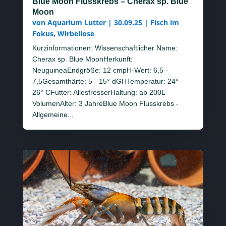
Blue Moon Flusskrebs – Cherax sp. Blue
Moon
von
Aquarium Lutter
|
30.09.25
|
Fisch im
Fokus
,
Wirbellose
Kurzinformationen: Wissenschaftlicher Name:
Cherax sp. Blue MoonHerkunft:
NeuguineaEndgröße: 12 cmpH-Wert: 6,5 -
7,5Gesamthärte: 5 - 15° dGHTemperatur: 24° -
26° CFutter: AllesfresserHaltung: ab 200L
VolumenAlter: 3 JahreBlue Moon Flusskrebs -
Allgemeine...