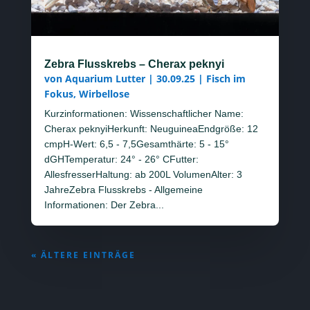
Zebra Flusskrebs – Cherax peknyi
von
Aquarium Lutter
|
30.09.25
|
Fisch im
Fokus
,
Wirbellose
Kurzinformationen: Wissenschaftlicher Name:
Cherax peknyiHerkunft: NeuguineaEndgröße: 12
cmpH-Wert: 6,5 - 7,5Gesamthärte: 5 - 15°
dGHTemperatur: 24° - 26° CFutter:
AllesfresserHaltung: ab 200L VolumenAlter: 3
JahreZebra Flusskrebs - Allgemeine
Informationen: Der Zebra...
« ÄLTERE EINTRÄGE