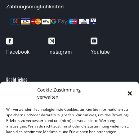
Zahlungsmöglichkeiten



Facebook
Instagram
Youtube
Rechtliches
Impressum
Cookie-Zustimmung
verwalten
Datenschutzerklärung
Kontakt
Wir verwenden Technologien wie Cookies, um Geräteinformationen zu
speichern und/oder darauf zuzugreifen. Wir tun dies, um das Browsing-
Kontakt
Erlebnis zu verbessern und um (nicht) personalisierte Werbung
anzuzeigen. Wenn du nicht zustimmst oder die Zustimmung widerrufst,
Am Försterteich 9
kann dies bestimmte Merkmale und Funktionen beeinträchtigen.
38729 Langelsheim OT Lutter am Barenberge