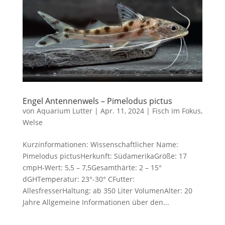
Engel Antennenwels – Pimelodus pictus
von
Aquarium Lutter
|
Apr. 11, 2024
|
Fisch im Fokus
,
Welse
Kurzinformationen: Wissenschaftlicher Name:
Pimelodus pictusHerkunft: SüdamerikaGröße: 17
cmpH-Wert: 5,5 – 7,5Gesamthärte: 2 – 15°
dGHTemperatur: 23°-30° CFutter:
AllesfresserHaltung: ab 350 Liter VolumenAlter: 20
Jahre Allgemeine Informationen über den...