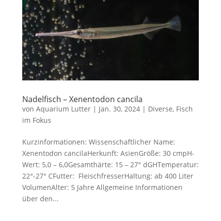
Nadelfisch – Xenentodon cancila
von
Aquarium Lutter
|
Jan. 30, 2024
|
Diverse
,
Fisch
im Fokus
Kurzinformationen: Wissenschaftlicher Name:
Xenentodon cancilaHerkunft: AsienGröße: 30 cmpH-
Wert: 5,0 – 6,0Gesamthärte: 15 – 27° dGHTemperatur:
22°-27° CFutter: FleischfresserHaltung: ab 400 Liter
VolumenAlter: 5 Jahre Allgemeine Informationen
über den...