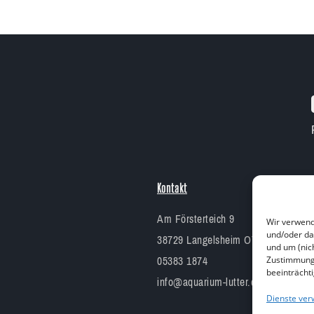
Kontakt
Am Försterteich 9
Wir verwend
und/oder da
38729 Langelsheim OT Lutter am B
und um (nic
05383 1874
Zustimmung 
beeinträcht
info@aquarium-lutter.de
Dienste ver