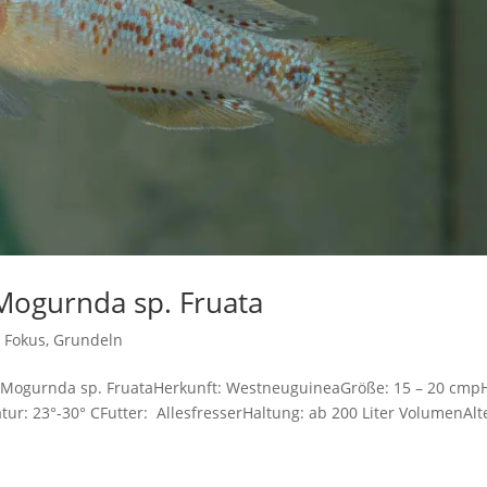
 Mogurnda sp. Fruata
m Fokus
,
Grundeln
 Mogurnda sp. FruataHerkunft: WestneuguineaGröße: 15 – 20 cmp
ur: 23°-30° CFutter: AllesfresserHaltung: ab 200 Liter VolumenAlt