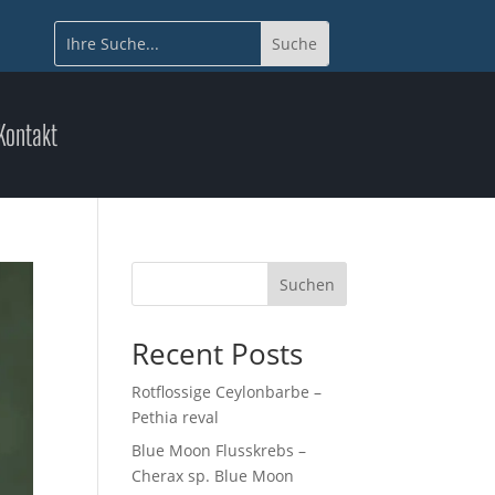
Kontakt
Suchen
Recent Posts
Rotflossige Ceylonbarbe –
Pethia reval
Blue Moon Flusskrebs –
Cherax sp. Blue Moon