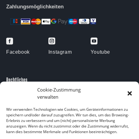
Zahlungsmöglichkeiten



Facebook
Instagram
Youtube
Rechtliches
Impressum
Cookie-Zustimmung
verwalten
Datenschutzerklärung
Kontakt
Wir verwenden Technologien wie Cookies, um Geräteinformationen zu
speichern und/oder darauf zuzugreifen. Wir tun dies, um das Browsing-
Kontakt
Erlebnis zu verbessern und um (nicht) personalisierte Werbung
anzuzeigen. Wenn du nicht zustimmst oder die Zustimmung widerrufst,
Am Försterteich 9
kann dies bestimmte Merkmale und Funktionen beeinträchtigen.
38729 Langelsheim OT Lutter am Barenberge