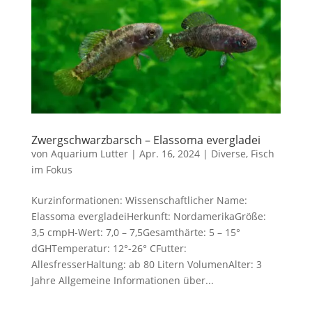
Zwergschwarzbarsch – Elassoma evergladei
von
Aquarium Lutter
|
Apr. 16, 2024
|
Diverse
,
Fisch
im Fokus
Kurzinformationen: Wissenschaftlicher Name:
Elassoma evergladeiHerkunft: NordamerikaGröße:
3,5 cmpH-Wert: 7,0 – 7,5Gesamthärte: 5 – 15°
dGHTemperatur: 12°-26° CFutter:
AllesfresserHaltung: ab 80 Litern VolumenAlter: 3
Jahre Allgemeine Informationen über...