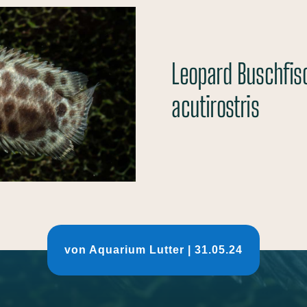
Leopard Buschfi
acutirostris
von
Aquarium Lutter
|
31.05.24