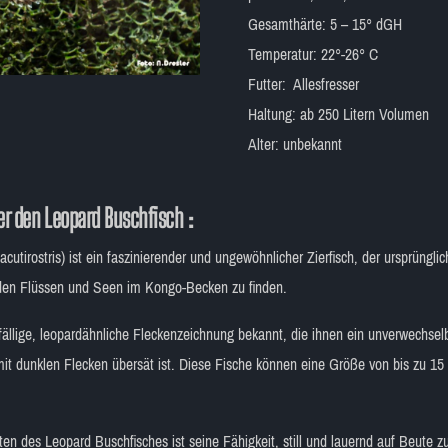
Gesamthärte: 5 – 15° dGH
Temperatur: 22°-26° C
Futter: Allesfresser
Haltung: ab 250 Litern Volumen
Alter: unbekannt
r den Leopard Buschfisch :
tirostris) ist ein faszinierender und ungewöhnlicher Zierfisch, der ursprünglic
enden Flüssen und Seen im Kongo-Becken zu finden.
ffällige, leopardähnliche Fleckenzeichnung bekannt, die ihnen ein unverwechse
it dunklen Flecken übersät ist. Diese Fische können eine Größe von bis zu 15 
en des Leopard Buschfisches ist seine Fähigkeit, still und lauernd auf Beute zu