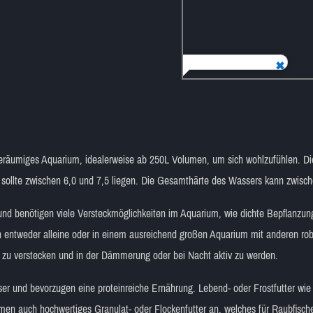
eräumiges Aquarium, idealerweise ab 250L Volumen, um sich wohlzufühlen. Die
sollte zwischen 6,0 und 7,5 liegen. Die Gesamthärte des Wassers kann zwisch
nd benötigen viele Versteckmöglichkeiten im Aquarium, wie dichte Bepflanzun
lten entweder alleine oder in einem ausreichend großen Aquarium mit anderen r
r zu verstecken und in der Dämmerung oder bei Nacht aktiv zu werden.
ser und bevorzugen eine proteinreiche Ernährung. Lebend- oder Frostfutter wi
hmen auch hochwertiges Granulat- oder Flockenfutter an, welches für Raubfische