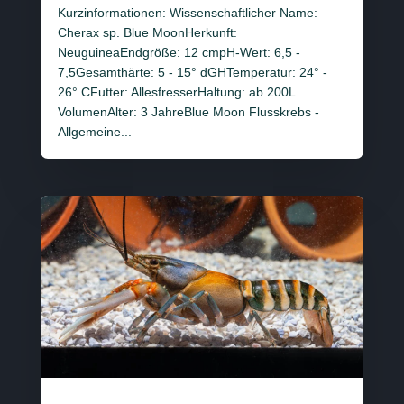
Kurzinformationen: Wissenschaftlicher Name:
Cherax sp. Blue MoonHerkunft:
NeuguineaEndgröße: 12 cmpH-Wert: 6,5 -
7,5Gesamthärte: 5 - 15° dGHTemperatur: 24° -
26° CFutter: AllesfresserHaltung: ab 200L
VolumenAlter: 3 JahreBlue Moon Flusskrebs -
Allgemeine...