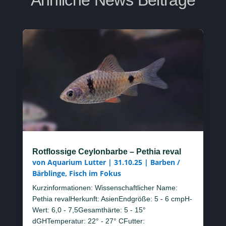
Ähnliche News Beiträge
Rotflossige Ceylonbarbe – Pethia reval
von
Aquarium Lutter
|
31.10.25
|
Barben /
Bärblinge
,
Fisch im Fokus
Kurzinformationen: Wissenschaftlicher Name:
Pethia revalHerkunft: AsienEndgröße: 5 - 6 cmpH-
Wert: 6,0 - 7,5Gesamthärte: 5 - 15°
dGHTemperatur: 22° - 27° CFutter: