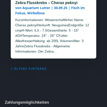
Zebra Flusskrebs – Cherax peknyi
von
Aquarium Lutter
|
30.09.25
|
Fisch im
Fokus
,
Wirbellose
Kurzinformationen: Wissenschaftlicher Name:
Cherax peknyiHerkunft: NeuguineaEndgröße: 12
cmpH-Wert: 6,5 - 7,5Gesamthärte: 5 - 15°
dGHTemperatur: 24° - 26° CFutter:
AllesfresserHaltung: ab 200L VolumenAlter: 3
JahreZebra Flusskrebs - Allgemeine
Informationen: Der Zebra...
« ÄLTERE EINTRÄGE
Zahlungsmöglichkeiten