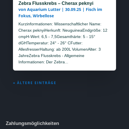
Zebra Flusskrebs – Cherax peknyi
von
Aquarium Lutter
|
30.09.25
|
Fisch im
Fokus
,
Wirbellose
Kurzinformationen: Wissenschaftlicher Name:
Cherax peknyiHerkunft: NeuguineaEndgröße: 12
cmpH-Wert: 6,5 - 7,5Gesamthärte: 5 - 15°
dGHTemperatur: 24° - 26° CFutter:
AllesfresserHaltung: ab 200L VolumenAlter: 3
JahreZebra Flusskrebs - Allgemeine
Informationen: Der Zebra...
« ÄLTERE EINTRÄGE
Zahlungsmöglichkeiten