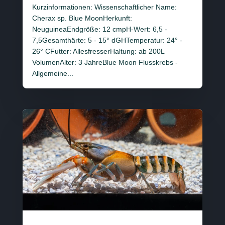
Kurzinformationen: Wissenschaftlicher Name:
Cherax sp. Blue MoonHerkunft:
NeuguineaEndgröße: 12 cmpH-Wert: 6,5 -
7,5Gesamthärte: 5 - 15° dGHTemperatur: 24° -
26° CFutter: AllesfresserHaltung: ab 200L
VolumenAlter: 3 JahreBlue Moon Flusskrebs -
Allgemeine...