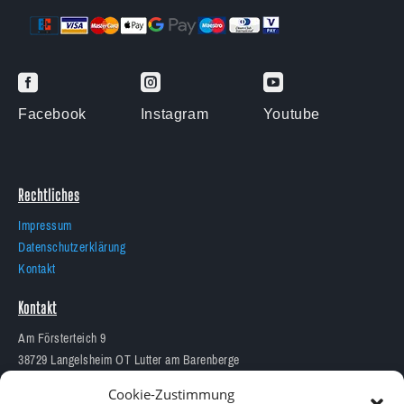



Facebook
Instagram
Youtube
Rechtliches
Impressum
Datenschutzerklärung
Kontakt
Kontakt
Am Försterteich 9
38729 Langelsheim OT Lutter am Barenberge
05383 1874
Cookie-Zustimmung
info@aquarium-lutter.de