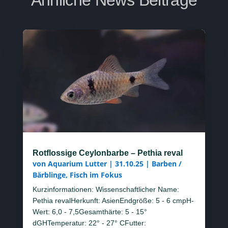
Ähnliche News Beiträge
Rotflossige Ceylonbarbe – Pethia reval
von
Aquarium Lutter
|
31.10.25
|
Barben /
Bärblinge
,
Fisch im Fokus
Kurzinformationen: Wissenschaftlicher Name:
Pethia revalHerkunft: AsienEndgröße: 5 - 6 cmpH-
Wert: 6,0 - 7,5Gesamthärte: 5 - 15°
dGHTemperatur: 22° - 27° CFutter: