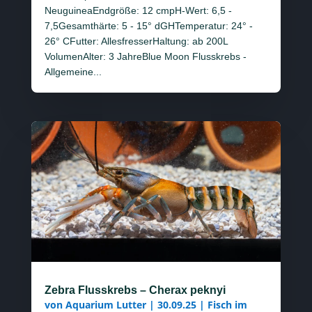
NeuguineaEndgröße: 12 cmpH-Wert: 6,5 -
7,5Gesamthärte: 5 - 15° dGHTemperatur: 24° -
26° CFutter: AllesfresserHaltung: ab 200L
VolumenAlter: 3 JahreBlue Moon Flusskrebs -
Allgemeine...
Zebra Flusskrebs – Cherax peknyi
von
Aquarium Lutter
|
30.09.25
|
Fisch im