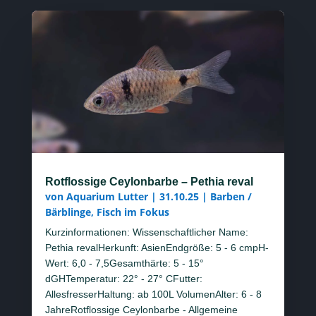
Rotflossige Ceylonbarbe – Pethia reval
von
Aquarium Lutter
|
31.10.25
|
Barben /
Bärblinge
,
Fisch im Fokus
Kurzinformationen: Wissenschaftlicher Name:
Pethia revalHerkunft: AsienEndgröße: 5 - 6 cmpH-
Wert: 6,0 - 7,5Gesamthärte: 5 - 15°
dGHTemperatur: 22° - 27° CFutter:
AllesfresserHaltung: ab 100L VolumenAlter: 6 - 8
JahreRotflossige Ceylonbarbe - Allgemeine