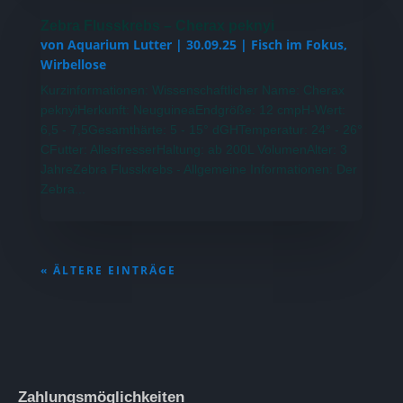
Zebra Flusskrebs – Cherax peknyi
von
Aquarium Lutter
|
30.09.25
|
Fisch im Fokus
,
Wirbellose
Kurzinformationen: Wissenschaftlicher Name: Cherax
peknyiHerkunft: NeuguineaEndgröße: 12 cmpH-Wert:
6,5 - 7,5Gesamthärte: 5 - 15° dGHTemperatur: 24° - 26°
CFutter: AllesfresserHaltung: ab 200L VolumenAlter: 3
JahreZebra Flusskrebs - Allgemeine Informationen: Der
Zebra...
« ÄLTERE EINTRÄGE
Zahlungsmöglichkeiten