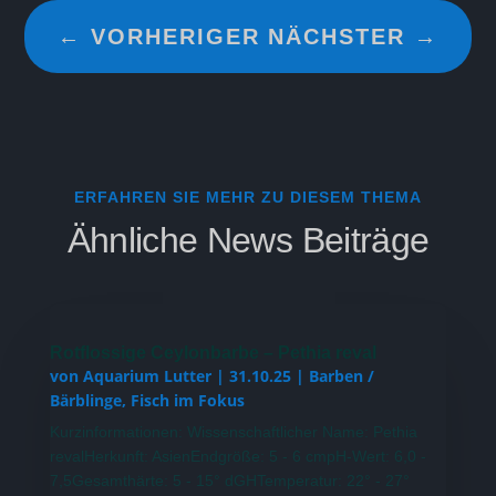
←
VORHERIGER
NÄCHSTER
→
ERFAHREN SIE MEHR ZU DIESEM THEMA
Ähnliche News Beiträge
Rotflossige Ceylonbarbe – Pethia reval
von
Aquarium Lutter
|
31.10.25
|
Barben /
Bärblinge
,
Fisch im Fokus
Kurzinformationen: Wissenschaftlicher Name: Pethia
revalHerkunft: AsienEndgröße: 5 - 6 cmpH-Wert: 6,0 -
7,5Gesamthärte: 5 - 15° dGHTemperatur: 22° - 27°