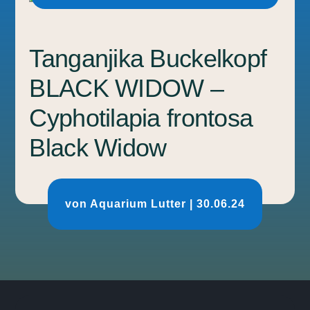
Tanganjika Buckelkopf
BLACK WIDOW –
Cyphotilapia frontosa
Black Widow
von
Aquarium Lutter
|
30.06.24