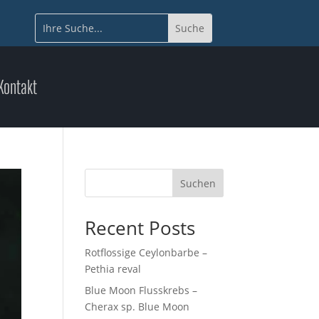
Kontakt
Suchen
Recent Posts
Rotflossige Ceylonbarbe –
Pethia reval
Blue Moon Flusskrebs –
Cherax sp. Blue Moon