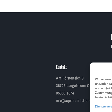
Kontakt
Am Försterteich 9
Wir verwend
und/oder da
38729 Langelsheim OT Lutter am B
und um (nic
05383 1874
Zustimmung 
beeinträcht
info@aquarium-lutter.de
Dienste ver