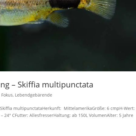
ng – Skiffia multipunctata
m Fokus
,
Lebendgebärende
Skiffia multipunctataHerkunft: MittelamerikaGröße: 6 cmpH-Wert: 
– 24° CFutter: AllesfresserHaltung: ab 150L VolumenAlter: 5 Jahre