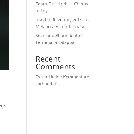
Zebra Flusskrebs – Cherax
peknyi
Juwelen Regenbogenfisch –
Melanotaenia trifasciata
Seemandelbaumblätter –
Terminalia catappa
Recent
Comments
Es sind keine Kommentare
vorhanden.
7,0