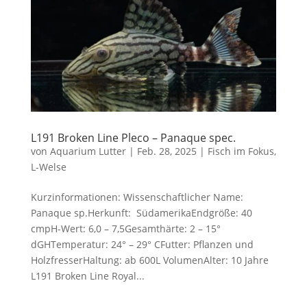
L191 Broken Line Pleco – Panaque spec.
von
Aquarium Lutter
|
Feb. 28, 2025
|
Fisch im Fokus
,
L-Welse
Kurzinformationen: Wissenschaftlicher Name:
Panaque sp.Herkunft: SüdamerikaEndgröße: 40
cmpH-Wert: 6,0 – 7,5Gesamthärte: 2 – 15°
dGHTemperatur: 24° – 29° CFutter: Pflanzen und
HolzfresserHaltung: ab 600L VolumenAlter: 10 Jahre
L191 Broken Line Royal...