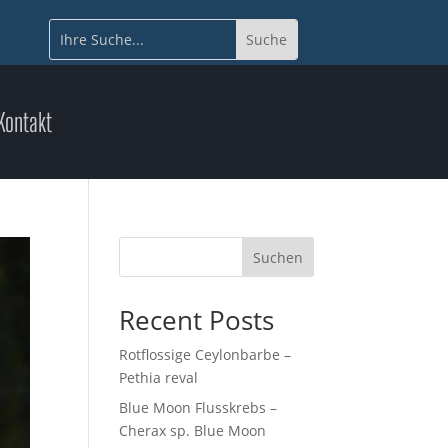
Kontakt
Suchen
Recent Posts
Rotflossige Ceylonbarbe –
Pethia reval
Blue Moon Flusskrebs –
Cherax sp. Blue Moon