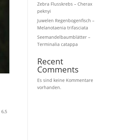
Zebra Flusskrebs – Cherax
peknyi
Juwelen Regenbogenfisch –
Melanotaenia trifasciata
Seemandelbaumblätter –
Terminalia catappa
Recent
Comments
Es sind keine Kommentare
vorhanden.
 6,5