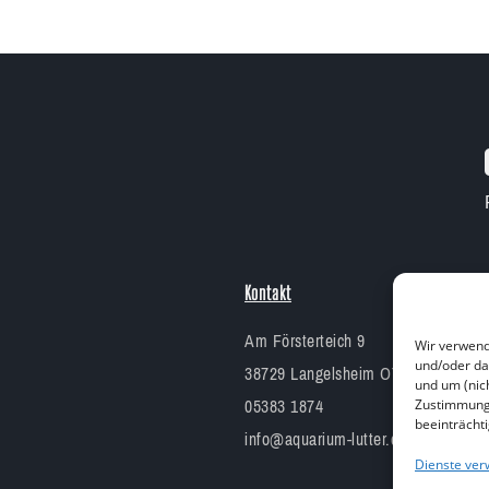
Kontakt
Am Försterteich 9
Wir verwend
und/oder da
38729 Langelsheim OT Lutter am B
und um (nic
05383 1874
Zustimmung 
beeinträcht
info@aquarium-lutter.de
Dienste ver