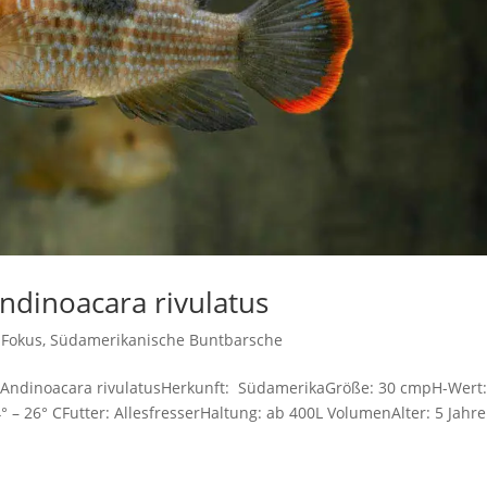
dinoacara rivulatus
 Fokus
,
Südamerikanische Buntbarsche
 Andinoacara rivulatusHerkunft: SüdamerikaGröße: 30 cmpH-Wert:
 – 26° CFutter: AllesfresserHaltung: ab 400L VolumenAlter: 5 Jahre