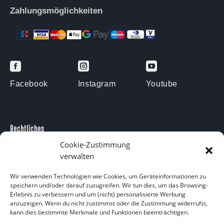
Zahlungsmöglichkeiten



Facebook
Instagram
Youtube
Rechtliches
Impressum
Cookie-Zustimmung
verwalten
Datenschutzerklärung
Kontakt
Wir verwenden Technologien wie Cookies, um Geräteinformationen zu
speichern und/oder darauf zuzugreifen. Wir tun dies, um das Browsing-
Kontakt
Erlebnis zu verbessern und um (nicht) personalisierte Werbung
anzuzeigen. Wenn du nicht zustimmst oder die Zustimmung widerrufst,
Am Försterteich 9
kann dies bestimmte Merkmale und Funktionen beeinträchtigen.
38729 Langelsheim OT Lutter am Barenberge