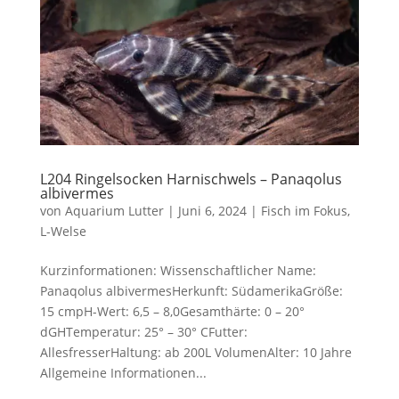
L204 Ringelsocken Harnischwels – Panaqolus
albivermes
von
Aquarium Lutter
|
Juni 6, 2024
|
Fisch im Fokus
,
L-Welse
Kurzinformationen: Wissenschaftlicher Name:
Panaqolus albivermesHerkunft: SüdamerikaGröße:
15 cmpH-Wert: 6,5 – 8,0Gesamthärte: 0 – 20°
dGHTemperatur: 25° – 30° CFutter:
AllesfresserHaltung: ab 200L VolumenAlter: 10 Jahre
Allgemeine Informationen...