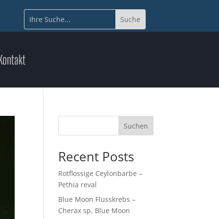
Kontakt
Suchen
Recent Posts
Rotflossige Ceylonbarbe –
Pethia reval
Blue Moon Flusskrebs –
Cherax sp. Blue Moon