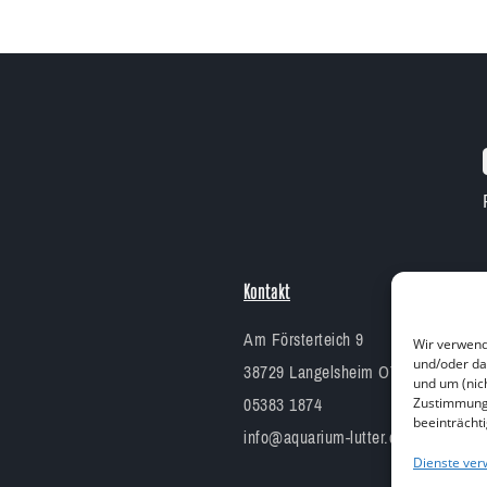
Kontakt
Am Försterteich 9
Wir verwend
und/oder da
38729 Langelsheim OT Lutter am B
und um (nic
05383 1874
Zustimmung 
beeinträcht
info@aquarium-lutter.de
Dienste ver