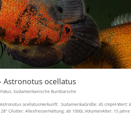
Astronotus ocellatus
 Fokus
,
Südamerikanische Buntbarsche
 Astronotus ocellatusHerkunft: SüdamerikaGröße: 45 cmpH-Wert: 6
28° CFutter: AllesfresserHaltung: ab 1000L VolumenAlter: 15 Jahre