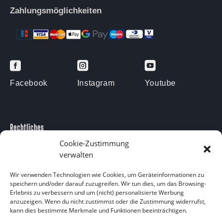
Zahlungsmöglichkeiten



Facebook
Instagram
Youtube
Rechtliches
Impressum
Cookie-Zustimmung
verwalten
Datenschutzerklärung
Kontakt
Wir verwenden Technologien wie Cookies, um Geräteinformationen zu
speichern und/oder darauf zuzugreifen. Wir tun dies, um das Browsing-
Kontakt
Erlebnis zu verbessern und um (nicht) personalisierte Werbung
anzuzeigen. Wenn du nicht zustimmst oder die Zustimmung widerrufst,
Am Försterteich 9
kann dies bestimmte Merkmale und Funktionen beeinträchtigen.
38729 Langelsheim OT Lutter am Barenberge