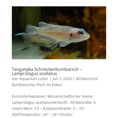
Tanganjika Schneckenbuntbarsch –
Lamprologus ocellatus
von
Aquarium Lutter
|
Juli 2, 2024
|
Afrikanische
Buntbarsche
,
Fisch im Fokus
Kurzinformationen: Wissenschaftlicher Name:
Lamprologus ocellatusHerkunft: AfrikaGröße: 6
cmpH-Wert: 7,5 – 8,5Gesamthärte: 5 – 15°
dGHTemperatur: 24° – 26° CFutter: