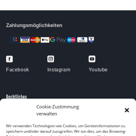
Zahlungsmöglichkeiten



Facebook
Instagram
Youtube
Rechtliches
Cookie-Zustimmung
Impressum
verwalten
Datenschutzerklärung
Kontakt
Wir verwenden Technologien wie Cookies, um Geräteinformationen zu
speichern und/oder darauf zuzugreifen. Wir tun dies, um das Browsing-
Kontakt