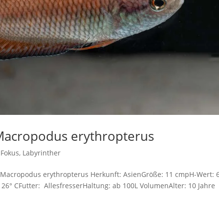
Macropodus erythropterus
 Fokus
,
Labyrinther
 Macropodus erythropterus Herkunft: AsienGröße: 11 cmpH-Wert: 6
26° CFutter: AllesfresserHaltung: ab 100L VolumenAlter: 10 Jahre