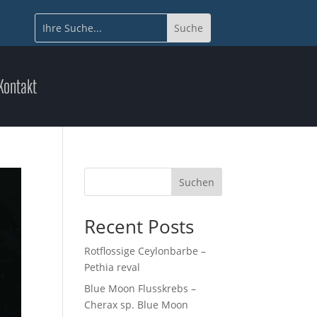
Kontakt
Suchen
Recent Posts
Rotflossige Ceylonbarbe –
Pethia reval
Blue Moon Flusskrebs –
Cherax sp. Blue Moon