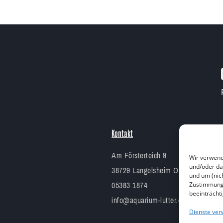
Kontakt
Am Försterteich 9
Wir verwend
und/oder da
38729 Langelsheim OT Lutter am B
und um (nic
05383 1874
Zustimmung 
beeinträcht
info@aquarium-lutter.de
Dienste ver