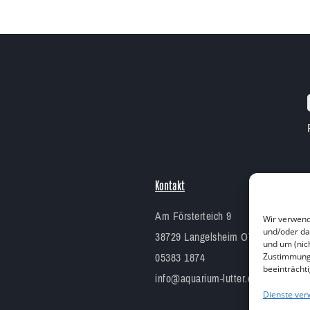
Kontakt
Am Försterteich 9
Wir verwend
und/oder da
38729 Langelsheim OT Lutter am B
und um (nic
05383 1874
Zustimmung 
beeinträcht
info@aquarium-lutter.de
Dienste ver