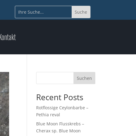
Kontakt
Suchen
Recent Posts
Rotflossige Ceylonbarbe –
Pethia reval
Blue Moon Flusskrebs –
Cherax sp. Blue Moon