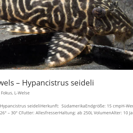
els – Hypancistrus seideli
 Fokus
,
L-Welse
 Hypancistrus seideliHerkunft: SüdamerikaEndgröße: 15 cmpH-Wer
26° – 30° CFutter: AllesfresserHaltung: ab 250L VolumenAlter: 10 J