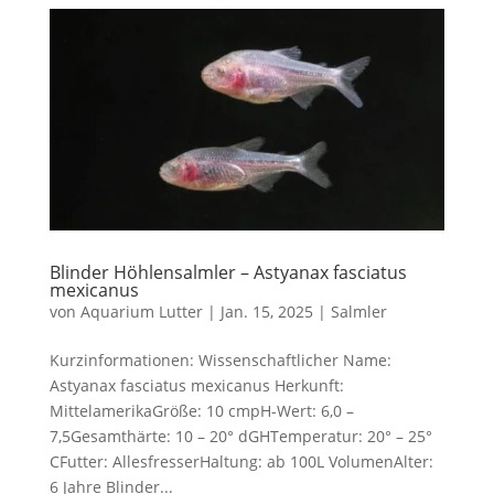
Blinder Höhlensalmler – Astyanax fasciatus
mexicanus
von
Aquarium Lutter
|
Jan. 15, 2025
|
Salmler
Kurzinformationen: Wissenschaftlicher Name:
Astyanax fasciatus mexicanus Herkunft:
MittelamerikaGröße: 10 cmpH-Wert: 6,0 –
7,5Gesamthärte: 10 – 20° dGHTemperatur: 20° – 25°
CFutter: AllesfresserHaltung: ab 100L VolumenAlter:
6 Jahre Blinder...