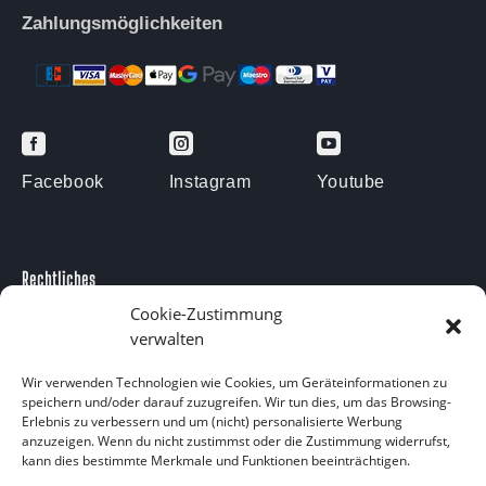
Zahlungsmöglichkeiten



Facebook
Instagram
Youtube
Rechtliches
Impressum
Cookie-Zustimmung
verwalten
Datenschutzerklärung
Kontakt
Wir verwenden Technologien wie Cookies, um Geräteinformationen zu
speichern und/oder darauf zuzugreifen. Wir tun dies, um das Browsing-
Kontakt
Erlebnis zu verbessern und um (nicht) personalisierte Werbung
anzuzeigen. Wenn du nicht zustimmst oder die Zustimmung widerrufst,
Am Försterteich 9
kann dies bestimmte Merkmale und Funktionen beeinträchtigen.
38729 Langelsheim OT Lutter am Barenberge