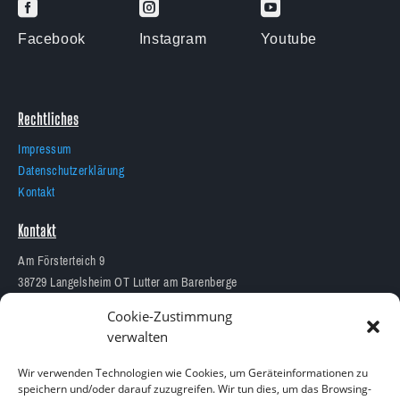



Facebook
Instagram
Youtube
Rechtliches
Impressum
Datenschutzerklärung
Kontakt
Kontakt
Am Försterteich 9
38729 Langelsheim OT Lutter am Barenberge
05383 1874
Cookie-Zustimmung
info@aquarium-lutter.de
verwalten
Wir verwenden Technologien wie Cookies, um Geräteinformationen zu
speichern und/oder darauf zuzugreifen. Wir tun dies, um das Browsing-