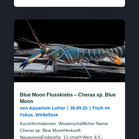
Blue Moon Flusskrebs – Cherax sp. Blue
Moon
von
Aquarium Lutter
|
30.09.25
|
Fisch im
Fokus
,
Wirbellose
Kurzinformationen: Wissenschaftlicher Name:
Cherax sp. Blue MoonHerkunft:
NeuguineaEndgröße: 12 cmpH-Wert: 6,5 -