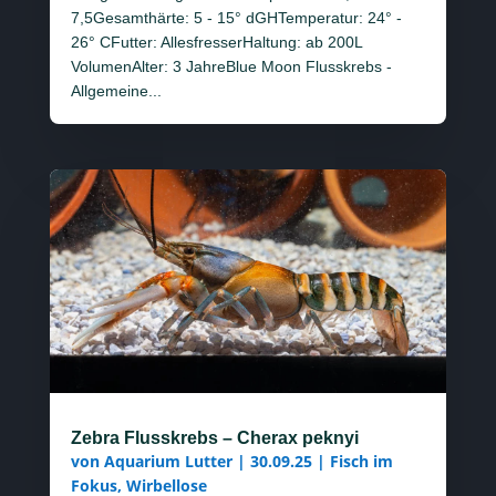
7,5Gesamthärte: 5 - 15° dGHTemperatur: 24° -
26° CFutter: AllesfresserHaltung: ab 200L
VolumenAlter: 3 JahreBlue Moon Flusskrebs -
Allgemeine...
Zebra Flusskrebs – Cherax peknyi
von
Aquarium Lutter
|
30.09.25
|
Fisch im
Fokus
,
Wirbellose