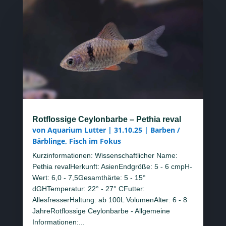
Rotflossige Ceylonbarbe – Pethia reval
von
Aquarium Lutter
|
31.10.25
|
Barben /
Bärblinge
,
Fisch im Fokus
Kurzinformationen: Wissenschaftlicher Name:
Pethia revalHerkunft: AsienEndgröße: 5 - 6 cmpH-
Wert: 6,0 - 7,5Gesamthärte: 5 - 15°
dGHTemperatur: 22° - 27° CFutter:
AllesfresserHaltung: ab 100L VolumenAlter: 6 - 8
JahreRotflossige Ceylonbarbe - Allgemeine
Informationen:...