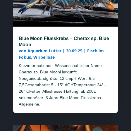
Blue Moon Flusskrebs – Cherax sp. Blue
Moon
von
Aquarium Lutter
|
30.09.25
|
Fisch im
Fokus
,
Wirbellose
Kurzinformationen: Wissenschaftlicher Name:
Cherax sp. Blue MoonHerkunft:
NeuguineaEndgröße: 12 cmpH-Wert: 6,5 -
7,5Gesamthärte: 5 - 15° dGHTemperatur: 24° -
26° CFutter: AllesfresserHaltung: ab 200L
VolumenAlter: 3 JahreBlue Moon Flusskrebs -
Allgemeine...