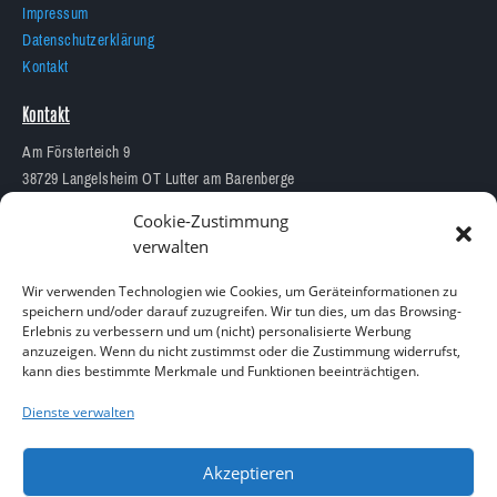
Impressum
Datenschutzerklärung
Kontakt
Kontakt
Am Försterteich 9
38729 Langelsheim OT Lutter am Barenberge
05383 1874
Cookie-Zustimmung
info@aquarium-lutter.de
verwalten
Wir verwenden Technologien wie Cookies, um Geräteinformationen zu
speichern und/oder darauf zuzugreifen. Wir tun dies, um das Browsing-
Erlebnis zu verbessern und um (nicht) personalisierte Werbung
anzuzeigen. Wenn du nicht zustimmst oder die Zustimmung widerrufst,
Copyright 2023 – Alle Rechte vorbehalten
kann dies bestimmte Merkmale und Funktionen beeinträchtigen.
Design by
Blitzarbeiter
Dienste verwalten
Akzeptieren