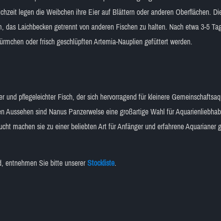
chzeit legen die Weibchen ihre Eier auf Blättern oder anderen Oberflächen. Die
am, das Laichbecken getrennt von anderen Fischen zu halten. Nach etwa 3-5 Ta
ürmchen oder frisch geschlüpften Artemia-Nauplien gefüttert werden.
er und pflegeleichter Fisch, der sich hervorragend für kleinere Gemeinschaftsaqu
n Aussehen sind Nanus Panzerwelse eine großartige Wahl für Aquarienliebhaber
ucht machen sie zu einer beliebten Art für Anfänger und erfahrene Aquarianer
nd, entnehmen Sie bitte unserer
Stockliste
.