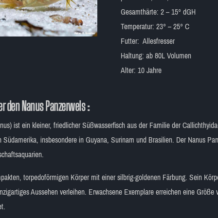
Gesamthärte: 2 – 15° dGH
Temperatur: 23° – 25° C
Futter: Allesfresser
Haltung: ab 80L Volumen
Alter: 10 Jahre
er den Nanus Panzerwels :
s) ist ein kleiner, friedlicher Süßwasserfisch aus der Familie der Callichthyi
Südamerika, insbesondere in Guyana, Surinam und Brasilien. Der Nanus Panze
schaftsaquarien.
akten, torpedoförmigen Körper mit einer silbrig-goldenen Färbung. Sein Körpe
einzigartiges Aussehen verleihen. Erwachsene Exemplare erreichen eine Größ
t.