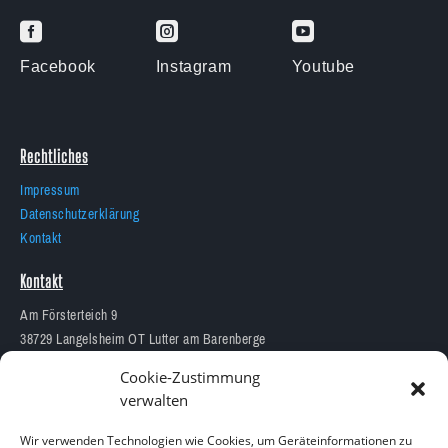



Facebook
Instagram
Youtube
Rechtliches
Impressum
Datenschutzerklärung
Kontakt
Kontakt
Am Försterteich 9
38729 Langelsheim OT Lutter am Barenberge
05383 1874
Cookie-Zustimmung
info@aquarium-lutter.de
verwalten
Wir verwenden Technologien wie Cookies, um Geräteinformationen zu