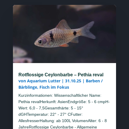
Rotflossige Ceylonbarbe – Pethia reval
von
Aquarium Lutter
|
31.10.25
|
Barben /
Bärblinge
,
Fisch im Fokus
Kurzinformationen: Wissenschaftlicher Name:
Pethia revalHerkunft: AsienEndgröße: 5 - 6 cmpH-
Wert: 6,0 - 7,5Gesamthärte: 5 - 15°
dGHTemperatur: 22° - 27° CFutter:
AllesfresserHaltung: ab 100L VolumenAlter: 6 - 8
JahreRotflossige Ceylonbarbe - Allgemeine