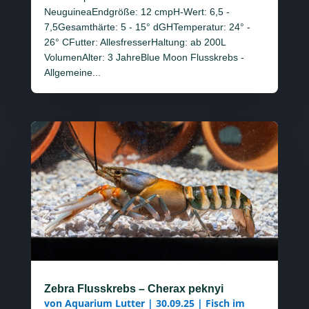
NeuguineaEndgröße: 12 cmpH-Wert: 6,5 -
7,5Gesamthärte: 5 - 15° dGHTemperatur: 24° -
26° CFutter: AllesfresserHaltung: ab 200L
VolumenAlter: 3 JahreBlue Moon Flusskrebs -
Allgemeine...
Zebra Flusskrebs – Cherax peknyi
von
Aquarium Lutter
|
30.09.25
|
Fisch im