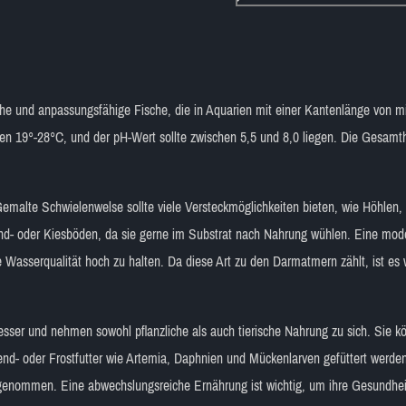
che und anpassungsfähige Fische, die in Aquarien mit einer Kantenlänge von 
hen 19°-28°C, und der pH-Wert sollte zwischen 5,5 und 8,0 liegen. Die Gesam
Gemalte Schwielenwelse sollte viele Versteckmöglichkeiten bieten, wie Höhlen,
d- oder Kiesböden, da sie gerne im Substrat nach Nahrung wühlen. Eine mode
e Wasserqualität hoch zu halten. Da diese Art zu den Darmatmern zählt, ist es
esser und nehmen sowohl pflanzliche als auch tierische Nahrung zu sich. Sie 
bend- oder Frostfutter wie Artemia, Daphnien und Mückenlarven gefüttert werd
genommen. Eine abwechslungsreiche Ernährung ist wichtig, um ihre Gesundheit 