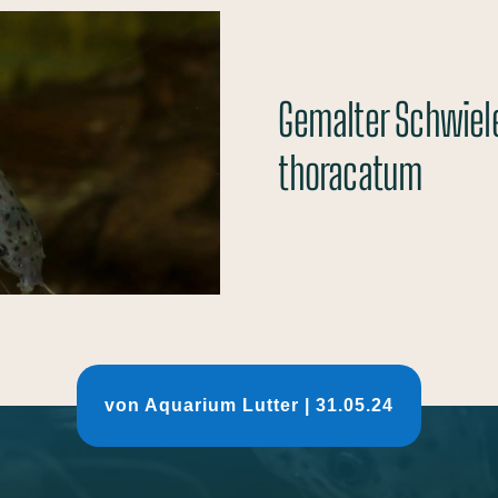
Gemalter Schwiel
thoracatum
von
Aquarium Lutter
|
31.05.24