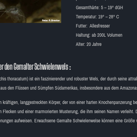
Gesamthärte: 5 – 19° dGH
Temperatur: 19° – 28° C
Futter: Allesfresser
Haltung: ab 200L Volumen
Alter: 20 Jahre
er den Gemalter Schwielenwels :
s thoracatum) ist ein faszinierender und robuster Wels, der durch seine attra
mt aus den Flüssen und Sümpfen Südamerikas, insbesondere aus dem Amazona
kräftigen, langgestreckten Körper, der von einer harten Knochenpanzerung bed
en Flecken und einer marmorierten Musterung, die ihm seinen Namen verleiht. Di
 Tönungen aufweisen. Erwachsene Gemalte Schwielenwelse können eine Größe v