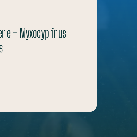
rle – Myxocyprinus
s