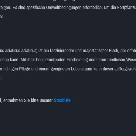
igen. Es sind spezifische Umweltbedingungen erforderlich, um die Fortpflanzu
nd.
 asiaticus asiaticus) ist ein faszinierender und majestätischer Fisch, der erf
eiten kann. Mit ihrer beeindruckenden Erscheinung und ihrem friedlichen Wese
er richtigen Pflege und einem geeigneten Lebensraum kann dieser außergewöhnl
n.
nd, entnehmen Sie bitte unserer
Stockliste
.