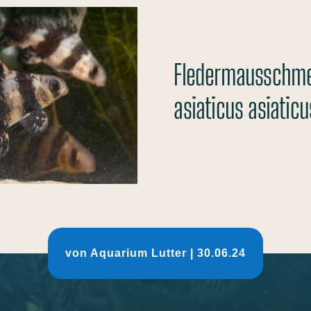
Fledermausschme
asiaticus asiaticu
von
Aquarium Lutter
|
30.06.24