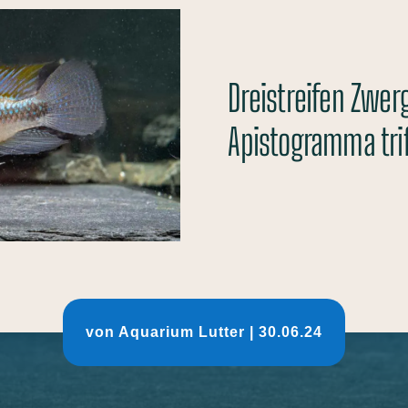
Dreistreifen Zwe
Apistogramma tri
von
Aquarium Lutter
|
30.06.24