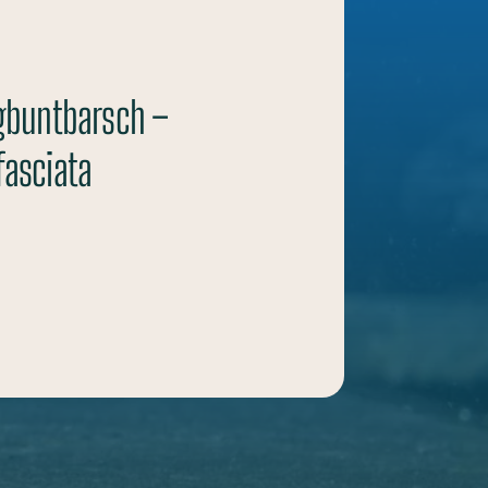
rgbuntbarsch –
fasciata