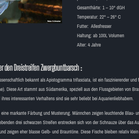
Gesamthärte: 1 – 10° dGH
Temperatur: 22° – 26° C
Futter: Allesfresser
Haltung: ab 100L Volumen
Alter: 4 Jahre
r den Dreistreifen Zwergbuntbarsch :
ssenschaftlich bekannt als Apistogramma trifasciata, ist ein faszinierender un
ae). Diese Art stammt aus Südamerika, speziell aus den Flussgebieten von Bras
 ihres interessanten Verhaltens sind sie sehr beliebt bei Aquarienliebhabern.
t eine markante Färbung und Musterung. Männchen zeigen leuchtende Blau- und
enden drei schwarzen Streifen erstrecken sich von der Schnauze über das Au
 und zeigen eher blasse Gelb- und Brauntöne. Diese Fische bleiben relativ kle